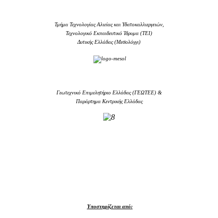
Τμήμα Τεχνολογίας Αλιείας και Υδατοκαλλιεργειών,
Τεχνολογικό Εκπαιδευτικό Ίδρυμα (TEI)
Δυτικής Ελλάδας (Μεσολόγγι)
Γεωτεχνικό Επιμελητήριο Ελλάδας (ΓΕΩΤΕΕ) &
Παράρτημα Κεντρικής Ελλάδας
Υποστηρίζεται από: