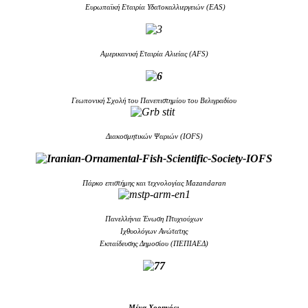
Ευρωπαϊκή Εταιρία Υδατοκαλλιεργειών (EAS)
Aμερικανική Εταιρία Αλιείας (AFS)
Γεωπονική Σχολή του Πανεπιστημίου του Βελιγραδίου
Διακοσμητικών Ψαριών (IOFS)
Πάρκο επιστήμης και τεχνολογίας Mazandaran
Πανελλήνια Ένωση Πτυχιούχων
Ιχθυολόγων Ανώτατης
Εκπαίδευσης Δημοσίου (ΠΕΠΙΑΕΔ)
Μέγα Χορηγός: