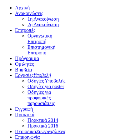
Αρχική
Ανακοινώσεις
1η Ανακοίνωση
2η Ανακοίνωση
Επιτροπές
Οργανωτική
Επιτροπή
Επιστημονική
Επιτροπή
Πρόγραμμα
Ομιλητές
Βραβεία
Εργασίες
Υποβολή
Οδηγίες Υποβολής
Οδηγίες για poster
Οδηγίες για
προφορικές
παρουσιάσεις
Εγγραφή
Πρακτικά
Πρακτικά 2014
Πρακτικά 2016
Περιοδικά
Συνεργαζόμενα
Επικοινωνία