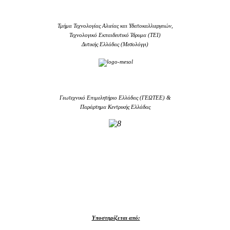
Τμήμα Τεχνολογίας Αλιείας και Υδατοκαλλιεργειών,
Τεχνολογικό Εκπαιδευτικό Ίδρυμα (TEI)
Δυτικής Ελλάδας (Μεσολόγγι)
Γεωτεχνικό Επιμελητήριο Ελλάδας (ΓΕΩΤΕΕ) &
Παράρτημα Κεντρικής Ελλάδας
Υποστηρίζεται από: