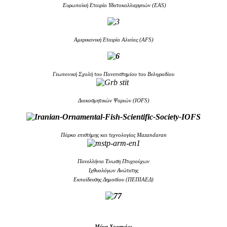
Ευρωπαϊκή Εταιρία Υδατοκαλλιεργειών (EAS)
Aμερικανική Εταιρία Αλιείας (AFS)
Γεωπονική Σχολή του Πανεπιστημίου του Βελιγραδίου
Διακοσμητικών Ψαριών (IOFS)
Πάρκο επιστήμης και τεχνολογίας Mazandaran
Πανελλήνια Ένωση Πτυχιούχων
Ιχθυολόγων Ανώτατης
Εκπαίδευσης Δημοσίου (ΠΕΠΙΑΕΔ)
Μέγα Χορηγός: