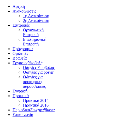
Αρχική
Ανακοινώσεις
1η Ανακοίνωση
2η Ανακοίνωση
Επιτροπές
Οργανωτική
Επιτροπή
Επιστημονική
Επιτροπή
Πρόγραμμα
Ομιλητές
Βραβεία
Εργασίες
Υποβολή
Οδηγίες Υποβολής
Οδηγίες για poster
Οδηγίες για
προφορικές
παρουσιάσεις
Εγγραφή
Πρακτικά
Πρακτικά 2014
Πρακτικά 2016
Περιοδικά
Συνεργαζόμενα
Επικοινωνία